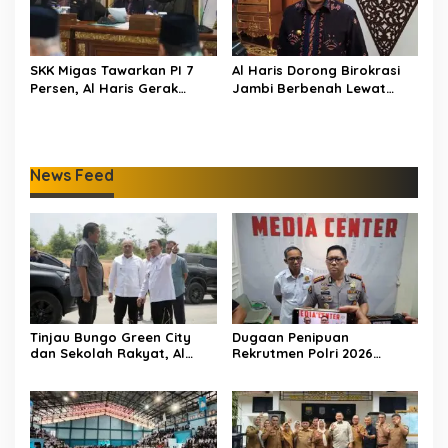
SKK Migas Tawarkan PI 7
Al Haris Dorong Birokrasi
Persen, Al Haris Gerak
Jambi Berbenah Lewat
Cepat Bahas Bersama
Evaluasi SAKIP 2025
BUMD dan Pansus
News Feed
Tinjau Bungo Green City
Dugaan Penipuan
dan Sekolah Rakyat, Al
Rekrutmen Polri 2026
Haris Tekankan Sinergi
Terbongkar, Dua Oknum
Pendidikan dan
Anggota Diamankan
Infrastruktur
Propam Polda Jambi