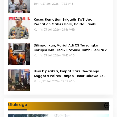
Termasuk 5 Anggota Polri
Senin, 27 Juli 2026 - 17:32 WIB
Kasus Kematian Brigadir EWS Jadi
Perhatian Mabes Polri, Polda Jambi
Periksa 18 Saksi
Kamis, 23 Juli 2026 - 21:46 WIB
Dilimpahkan, Varial Adi CS Tersangka
Korupsi DAK Disdik Provinsi Jambi Senilai 21
M Segera Disidang
Kamis, 23 Juli 2026 - 10:43 WIB
Usai Diperiksa, Empat Saksi Tewasnya
Anggota Polres Tanjab Timur Dibawa ke
Sel Tahanan Mapolda Jambi
Rabu, 22 Juli 2026 - 22:52 WIB
Olahraga