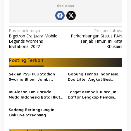
Ikuti Kami
N
Pos sebelumnya
Pos berikutnya
Bigetron Era Juara Mobile
Perkembangan Status PAN
a
Legends Womens
Tanjab Timur, Ini Kata
v
Invitational 2022
Khusaini
i
Posting Terkait
g
a
Sekjen PSSI Puji Stadion
Gabung Timnas Indonesia,
s
Swarna Bhumi Jambi,
Dua Lifter Angkat Besi
Layak Jadi Kandang Klub
Jambi Ikut Islami Solidarita
i
Profesional Hingga Uji
Games di Arab Saudi
Ini Alasan Tim Garuda
Target Kembali Juara, Ini
p
Coba Timnas
Muda Indonesia Batal Ikuti
Daftar Lengkap Pemain
Piala AFF U-23
Timnas Indonesia di Piala
o
AFF U-23
Sedang Berlangsung Ini
s
Link Live Streaming
Indonesia vs Timor Leste