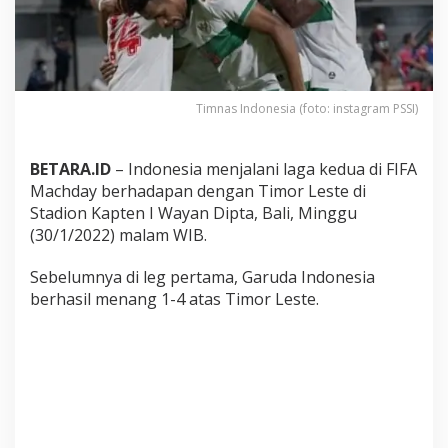
a
n
T
i
m
o
Timnas Indonesia (foto: instagram PSSI)
r
L
e
BETARA.ID
– Indonesia menjalani laga kedua di FIFA
s
Machday berhadapan dengan Timor Leste di
t
e
Stadion Kapten I Wayan Dipta, Bali, Minggu
3
(30/1/2022) malam WIB.
-
0
Sebelumnya di leg pertama, Garuda Indonesia
berhasil menang 1-4 atas Timor Leste.