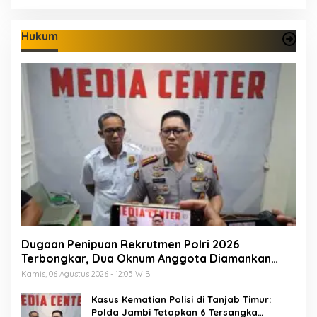
Hukum
Dugaan Penipuan Rekrutmen Polri 2026
Terbongkar, Dua Oknum Anggota Diamankan
Propam Polda Jambi
Kamis, 06 Agustus 2026 - 12:05 WIB
Kasus Kematian Polisi di Tanjab Timur:
Polda Jambi Tetapkan 6 Tersangka