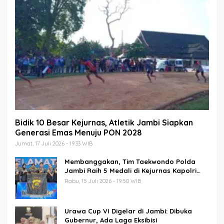
Bidik 10 Besar Kejurnas, Atletik Jambi Siapkan
Generasi Emas Menuju PON 2028
Jumat, 17 Juli 2026 - 19:33 WIB
Membanggakan, Tim Taekwondo Polda
Jambi Raih 5 Medali di Kejurnas Kapolri
Cup 7
Rabu, 15 Juli 2026 - 19:50 WIB
Urawa Cup VI Digelar di Jambi: Dibuka
Gubernur, Ada Laga Eksibisi