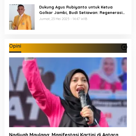
Dukung Agus Rubiyanto untuk Ketua
Golkar Jambi, Budi Setiawan: Regenerasi
Kepemimpinan Wajib Berjalan
Jumat, 23 Mei 2025 - 14:47 WIB
Opini
Nadiyah Maulana: Manifestasi Kartini di Antara