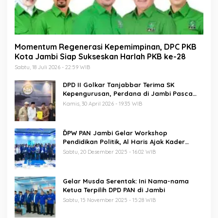
Momentum Regenerasi Kepemimpinan, DPC PKB
Kota Jambi Siap Sukseskan Harlah PKB ke-28
Sabtu, 18 Juli 2026 - 22:59 WIB
DPD II Golkar Tanjabbar Terima SK
Kepengurusan, Perdana di Jambi Pasca
Musda
Kamis, 30 April 2026 - 19:35 WIB
ĎPW PAN Jambi Gelar Workshop
Pendidikan Politik, Al Haris Ajak Kader
Perkuat Soliditas Jelang Pemilu 2029
Sabtu, 20 Desember 2025 - 16:02 WIB
Gelar Musda Serentak: Ini Nama-nama
Ketua Terpilih DPD PAN di Jambi
Sabtu, 15 November 2025 - 15:28 WIB