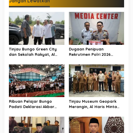
Jangan Lewatkan
Tinjau Bungo Green City
Dugaan Penipuan
dan Sekolah Rakyat, Al
Rekrutmen Polri 2026
Haris Tekankan Sinergi
Terbongkar, Dua Oknum
Pendidikan dan
Anggota Diamankan
Infrastruktur
Propam Polda Jambi
Ribuan Pelajar Bungo
Tinjau Museum Geopark
Padati Deklarasi Akbar
Merangin, Al Haris Minta
IRET, Al Haris Sentil Bahaya
Pengelola Genjot Inovasi
Judi Online dan
dan Tambah Koleksi
Radikalisme