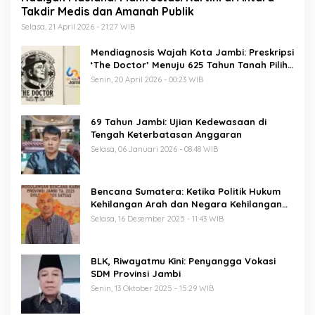
Takdir Medis dan Amanah Publik
Selasa, 21 April 2026 - 21:27 WIB
Mendiagnosis Wajah Kota Jambi: Preskripsi
‘The Doctor’ Menuju 625 Tahun Tanah Pilih
Pusako Batuah
Senin, 20 April 2026 - 00:23 WIB
69 Tahun Jambi: Ujian Kedewasaan di
Tengah Keterbatasan Anggaran
Selasa, 06 Januari 2026 - 08:48 WIB
Bencana Sumatera: Ketika Politik Hukum
Kehilangan Arah dan Negara Kehilangan
Keberanian
Selasa, 16 Desember 2025 - 11:43 WIB
BLK, Riwayatmu Kini: Penyangga Vokasi
SDM Provinsi Jambi
Senin, 13 Oktober 2025 - 15:29 WIB