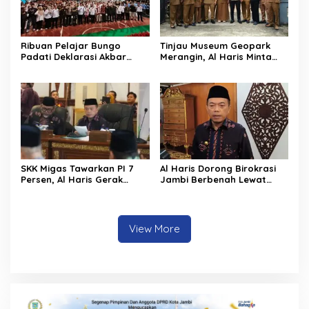
Ribuan Pelajar Bungo
Tinjau Museum Geopark
Padati Deklarasi Akbar
Merangin, Al Haris Minta
IRET, Al Haris Sentil Bahaya
Pengelola Genjot Inovasi
Judi Online dan
dan Tambah Koleksi
Radikalisme
SKK Migas Tawarkan PI 7
Al Haris Dorong Birokrasi
Persen, Al Haris Gerak
Jambi Berbenah Lewat
Cepat Bahas Bersama
Evaluasi SAKIP 2025
BUMD dan Pansus
View More