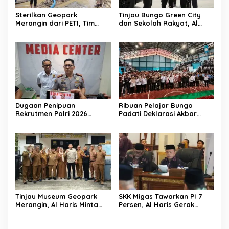
Sterilkan Geopark
Tinjau Bungo Green City
Merangin dari PETI, Tim
dan Sekolah Rakyat, Al
Gabungan Temukan Empat
Haris Tekankan Sinergi
Rakit Tambang Ilegal
Pendidikan dan
Infrastruktur
Dugaan Penipuan
Ribuan Pelajar Bungo
Rekrutmen Polri 2026
Padati Deklarasi Akbar
Terbongkar, Dua Oknum
IRET, Al Haris Sentil Bahaya
Anggota Diamankan
Judi Online dan
Propam Polda Jambi
Radikalisme
Tinjau Museum Geopark
SKK Migas Tawarkan PI 7
Merangin, Al Haris Minta
Persen, Al Haris Gerak
Pengelola Genjot Inovasi
Cepat Bahas Bersama
dan Tambah Koleksi
BUMD dan Pansus