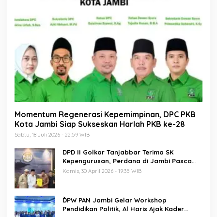
Momentum Regenerasi Kepemimpinan, DPC PKB
Kota Jambi Siap Sukseskan Harlah PKB ke-28
Sabtu, 18 Juli 2026 - 22:59 WIB
DPD II Golkar Tanjabbar Terima SK
Kepengurusan, Perdana di Jambi Pasca
Musda
Kamis, 30 April 2026 - 19:35 WIB
ĎPW PAN Jambi Gelar Workshop
Pendidikan Politik, Al Haris Ajak Kader