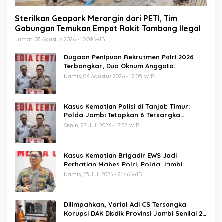
Sterilkan Geopark Merangin dari PETI, Tim
Gabungan Temukan Empat Rakit Tambang Ilegal
Jumat, 07 Agustus 2026 - 10:09 WIB
Dugaan Penipuan Rekrutmen Polri 2026
Terbongkar, Dua Oknum Anggota
Diamankan Propam Polda Jambi
Kamis, 06 Agustus 2026 - 12:05 WIB
Kasus Kematian Polisi di Tanjab Timur:
Polda Jambi Tetapkan 6 Tersangka
Termasuk 5 Anggota Polri
Senin, 27 Juli 2026 - 17:32 WIB
Kasus Kematian Brigadir EWS Jadi
Perhatian Mabes Polri, Polda Jambi
Periksa 18 Saksi
Kamis, 23 Juli 2026 - 21:46 WIB
Dilimpahkan, Varial Adi CS Tersangka
Korupsi DAK Disdik Provinsi Jambi Senilai 21
M Segera Disidang