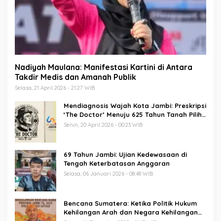
Nadiyah Maulana: Manifestasi Kartini di Antara
Takdir Medis dan Amanah Publik
Selasa, 21 April 2026 - 21:27 WIB
Mendiagnosis Wajah Kota Jambi: Preskripsi
‘The Doctor’ Menuju 625 Tahun Tanah Pilih
Pusako Batuah
Senin, 20 April 2026 - 00:23 WIB
69 Tahun Jambi: Ujian Kedewasaan di
Tengah Keterbatasan Anggaran
Selasa, 06 Januari 2026 - 08:48 WIB
Bencana Sumatera: Ketika Politik Hukum
Kehilangan Arah dan Negara Kehilangan