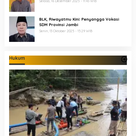
Keberanian
Selasa, 16 Desember 2025 - 11:43 WIB
BLK, Riwayatmu Kini: Penyangga Vokasi
SDM Provinsi Jambi
Senin, 13 Oktober 2025 - 15:29 WIB
Hukum