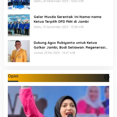
Perkuat Soliditas Jelang Pemilu 2029
Sabtu, 20 Desember 2025 - 16:02 WIB
Gelar Musda Serentak: Ini Nama-nama
Ketua Terpilih DPD PAN di Jambi
Sabtu, 15 November 2025 - 15:28 WIB
Dukung Agus Rubiyanto untuk Ketua
Golkar Jambi, Budi Setiawan: Regenerasi
Kepemimpinan Wajib Berjalan
Jumat, 23 Mei 2025 - 14:47 WIB
Opini