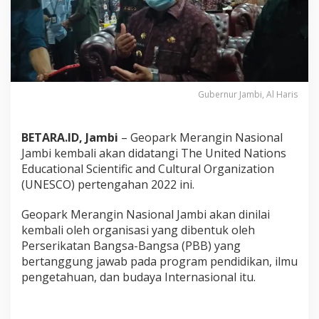
E
S
C
O
,
A
l
Gubernur Jambi, Al Haris
H
a
r
i
BETARA.ID, Jambi
– Geopark Merangin Nasional
s
Jambi kembali akan didatangi The United Nations
B
Educational Scientific and Cultural Organization
a
(UNESCO) pertengahan 2022 ini.
h
a
s
Geopark Merangin Nasional Jambi akan dinilai
K
kembali oleh organisasi yang dibentuk oleh
e
Perserikatan Bangsa-Bangsa (PBB) yang
s
bertanggung jawab pada program pendidikan, ilmu
i
a
pengetahuan, dan budaya Internasional itu.
p
a
n