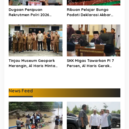
Dugaan Penipuan
Ribuan Pelajar Bungo
Rekrutmen Polri 2026
Padati Deklarasi Akbar
Terbongkar, Dua Oknum
IRET, Al Haris Sentil Bahaya
Anggota Diamankan
Judi Online dan
Propam Polda Jambi
Radikalisme
Tinjau Museum Geopark
SKK Migas Tawarkan PI 7
Merangin, Al Haris Minta
Persen, Al Haris Gerak
Pengelola Genjot Inovasi
Cepat Bahas Bersama
dan Tambah Koleksi
BUMD dan Pansus
News Feed