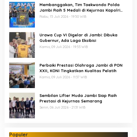
Membanggakan, Tim Taekwondo Polda
Jambi Raih 5 Medali di Kejurnas Kapolri
Cup 7
Rabu, 15 Juli 2026 - 19:50 WIB
Urawa Cup VI Digelar di Jambi: Dibuka
Gubernur, Ada Laga Eksibisi
Kamis, 09 Juli 2026 - 19:53 WIB
Perbaiki Prestasi Olahraga Jambi di PON
XXII, KONI Tingkatkan Kualitas Pelatih
Kamis, 09 Juli 2026 - 11:37 WIB
Sembilan Lifter Muda Jambi Siap Raih
Prestasi di Kejurnas Semarang
Senin, 06 Juli 2026 - 21:31 WIB
Populer