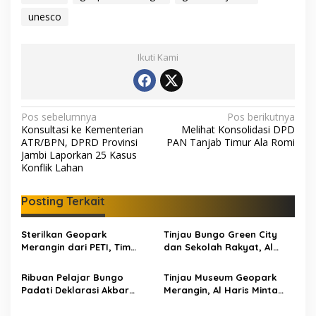
unesco
Ikuti Kami
N
Pos sebelumnya
Pos berikutnya
Konsultasi ke Kementerian
Melihat Konsolidasi DPD
a
ATR/BPN, DPRD Provinsi
PAN Tanjab Timur Ala Romi
v
Jambi Laporkan 25 Kasus
Konflik Lahan
i
g
Posting Terkait
a
s
Sterilkan Geopark
Tinjau Bungo Green City
Merangin dari PETI, Tim
dan Sekolah Rakyat, Al
i
Gabungan Temukan Empat
Haris Tekankan Sinergi
p
Rakit Tambang Ilegal
Pendidikan dan
Ribuan Pelajar Bungo
Tinjau Museum Geopark
Infrastruktur
Padati Deklarasi Akbar
Merangin, Al Haris Minta
o
IRET, Al Haris Sentil Bahaya
Pengelola Genjot Inovasi
Judi Online dan
dan Tambah Koleksi