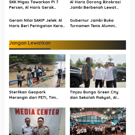
s
SKK Migas Tawarkan PI 7
Al Haris Dorong Birokrasi
Radikalisme
Persen, Al Haris Gerak
Jambi Berbenah Lewat
Cepat Bahas Bersama
Evaluasi SAKIP 2025
BUMD dan Pansus
Geram Nilai SAKIP Jelek: Al
Gubernur Jambi Buka
Haris Beri Peringatan Keras
Turnamen Tenis Alumni
ke OPD Jambi
Perguruan Tinggi Nasional:
330 Peserta Adu Skill
Jangan Lewatkan
Sterilkan Geopark
Tinjau Bungo Green City
Merangin dari PETI, Tim
dan Sekolah Rakyat, Al
Gabungan Temukan Empat
Haris Tekankan Sinergi
Rakit Tambang Ilegal
Pendidikan dan
Infrastruktur