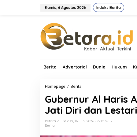
L
e
Kamis, 6 Agustus 2026
Indeks Berita
w
a
t
i
k
e
k
o
n
t
Berita
Advertorial
Dunia
Hukum
K
e
n
Homepage
/
Berita
G
u
Gubernur Al Haris 
b
e
Jati Diri dan Lesta
r
n
u
Betara.id
Selasa, 16 Juni 2026 - 22:01 WIB
r
Berita
A
l