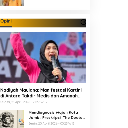
Opini
Nadiyah Maulana: Manifestasi Kartini
di Antara Takdir Medis dan Amanah
Publik
Selasa, 21 April 2026 - 21:27 WIB
Mendiagnosis Wajah Kota
Jambi: Preskripsi ‘The Doctor’
Menuju 625 Tahun Tanah Pilih
Senin, 20 April 2026 - 00:23 WIB
Pusako Batuah