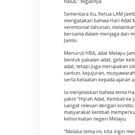
halus,” tegasnya.
Sementara itu, Ketua LAM Jamb
mengatakan bahwa Hari Adat M
seremonial tahunan, melain
bersama dalam menjaga dan me
Jambi.
Menurut HBA, adat Melayu Jamb
bentuk pakaian adat, gelar ke
adat, tetapi juga merupakan s
santun, kejujuran, musyawara
serta ketaatan kepada ajaran 
Ia menjelaskan bahwa tema Har
yakni “Hijrah Adat, Kembali ke
sangat relevan dengan kondisi 
masyarakat kembali memperkua
kehormatan negeri Melayu.
“Melalui tema ini, kita ingin 