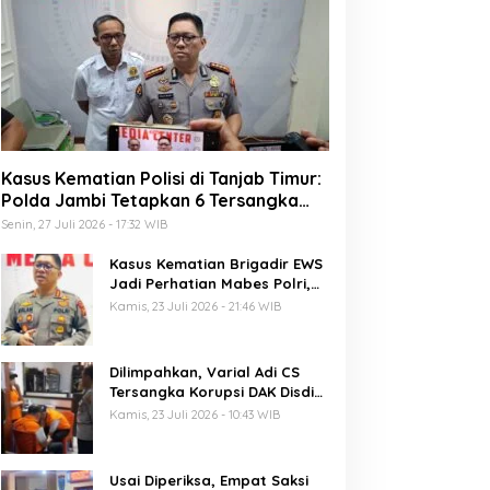
Kasus Kematian Polisi di Tanjab Timur:
Polda Jambi Tetapkan 6 Tersangka
Termasuk 5 Anggota Polri
Senin, 27 Juli 2026 - 17:32 WIB
Kasus Kematian Brigadir EWS
Jadi Perhatian Mabes Polri,
Polda Jambi Periksa 18 Saksi
Kamis, 23 Juli 2026 - 21:46 WIB
Dilimpahkan, Varial Adi CS
Tersangka Korupsi DAK Disdik
Provinsi Jambi Senilai 21 M
Kamis, 23 Juli 2026 - 10:43 WIB
Segera Disidang
Usai Diperiksa, Empat Saksi