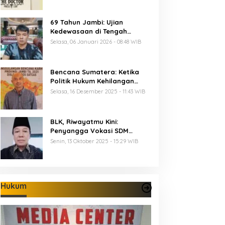
69 Tahun Jambi: Ujian
Kedewasaan di Tengah
Keterbatasan Anggaran
Selasa, 06 Januari 2026 - 08:48 WIB
Bencana Sumatera: Ketika
Politik Hukum Kehilangan
Arah dan Negara Kehilangan
Selasa, 16 Desember 2025 - 11:43 WIB
Keberanian
BLK, Riwayatmu Kini:
Penyangga Vokasi SDM
Provinsi Jambi
Senin, 13 Oktober 2025 - 15:29 WIB
Hukum