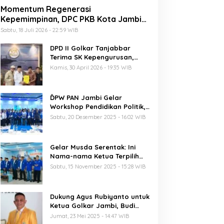
Momentum Regenerasi
Kepemimpinan, DPC PKB Kota Jambi
Siap Sukseskan Harlah PKB ke-28
Sabtu, 18 Juli 2026 - 22:59 WIB
DPD II Golkar Tanjabbar
Terima SK Kepengurusan,
Perdana di Jambi Pasca
Kamis, 30 April 2026 - 19:35 WIB
Musda
ĎPW PAN Jambi Gelar
Workshop Pendidikan Politik,
Al Haris Ajak Kader Perkuat
Sabtu, 20 Desember 2025 - 16:02 WIB
Soliditas Jelang Pemilu 2029
Gelar Musda Serentak: Ini
Nama-nama Ketua Terpilih
DPD PAN di Jambi
Sabtu, 15 November 2025 - 15:28 WIB
Dukung Agus Rubiyanto untuk
Ketua Golkar Jambi, Budi
Setiawan: Regenerasi
Jumat, 23 Mei 2025 - 14:47 WIB
Kepemimpinan Wajib Berjalan