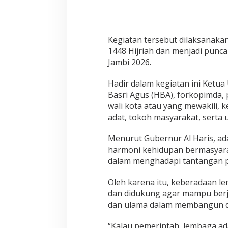
a
t
M
e
l
Kegiatan tersebut dilaksanak
a
1448 Hijriah dan menjadi punc
y
Jambi 2026.
u
J
a
Hadir dalam kegiatan ini Ketu
m
Basri Agus (HBA), forkopimda,
b
wali kota atau yang mewakili,
i
adat, tokoh masyarakat, serta 
Menurut Gubernur Al Haris, ada
harmoni kehidupan bermasyara
dalam menghadapi tantangan
Oleh karena itu, keberadaan l
dan didukung agar mampu berj
dan ulama dalam membangun d
“Kalau pemerintah, lembaga ad