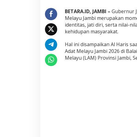
t
J
BETARA.ID, JAMBI –
Gubernur J
a
Melayu Jambi merupakan mom
t
identitas, jati diri, serta nilai
i
kehidupan masyarakat.
D
i
r
Hal ini disampaikan Al Haris s
i
Adat Melayu Jambi 2026 di Bal
d
Melayu (LAM) Provinsi Jambi, Se
a
n
L
e
s
t
a
r
i
k
a
n
A
d