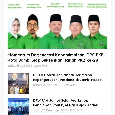
Momentum Regenerasi Kepemimpinan, DPC PKB
Kota Jambi Siap Sukseskan Harlah PKB ke-28
Sabtu, 18 Juli 2026 - 22:59 WIB
DPD II Golkar Tanjabbar Terima SK
Kepengurusan, Perdana di Jambi Pasca
Musda
Kamis, 30 April 2026 - 19:35 WIB
ĎPW PAN Jambi Gelar Workshop
Pendidikan Politik, Al Haris Ajak Kader
Perkuat Soliditas Jelang Pemilu 2029
Sabtu, 20 Desember 2025 - 16:02 WIB