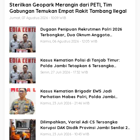
Sterilkan Geopark Merangin dari PETI, Tim
Gabungan Temukan Empat Rakit Tambang Ilegal
Jumat, 07 Agustus 2026 - 10:09 WIB
Dugaan Penipuan Rekrutmen Polri 2026
Terbongkar, Dua Oknum Anggota
Diamankan Propam Polda Jambi
Kamis, 06 Agustus 2026 - 12:05 WIB
Kasus Kematian Polisi di Tanjab Timur:
Polda Jambi Tetapkan 6 Tersangka
Termasuk 5 Anggota Polri
Senin, 27 Juli 2026 - 17:32 WIB
Kasus Kematian Brigadir EWS Jadi
Perhatian Mabes Polri, Polda Jambi
Periksa 18 Saksi
Kamis, 23 Juli 2026 - 21:46 WIB
Dilimpahkan, Varial Adi CS Tersangka
Korupsi DAK Disdik Provinsi Jambi Senilai 21
M Segera Disidang
Kamis, 23 Juli 2026 - 10:43 WIB