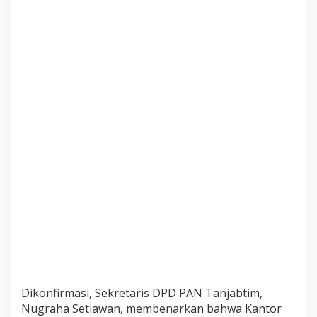
T
i
m
u
r
Dikonfirmasi, Sekretaris DPD PAN Tanjabtim,
Nugraha Setiawan, membenarkan bahwa Kantor