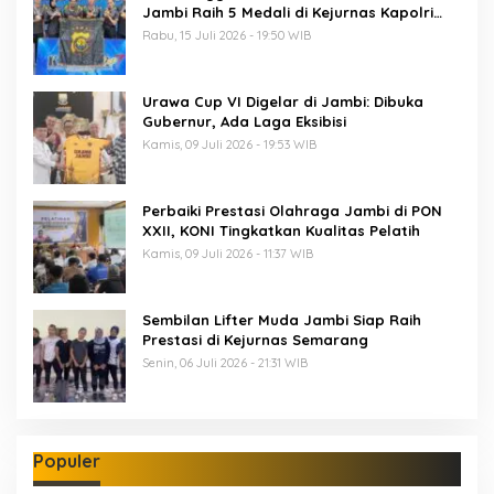
Jambi Raih 5 Medali di Kejurnas Kapolri
Cup 7
Rabu, 15 Juli 2026 - 19:50 WIB
Urawa Cup VI Digelar di Jambi: Dibuka
Gubernur, Ada Laga Eksibisi
Kamis, 09 Juli 2026 - 19:53 WIB
Perbaiki Prestasi Olahraga Jambi di PON
XXII, KONI Tingkatkan Kualitas Pelatih
Kamis, 09 Juli 2026 - 11:37 WIB
Sembilan Lifter Muda Jambi Siap Raih
Prestasi di Kejurnas Semarang
Senin, 06 Juli 2026 - 21:31 WIB
Populer