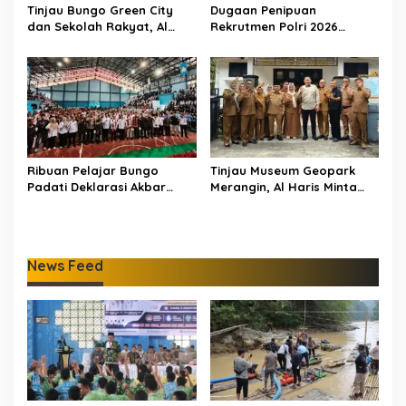
Tinjau Bungo Green City
Dugaan Penipuan
dan Sekolah Rakyat, Al
Rekrutmen Polri 2026
Haris Tekankan Sinergi
Terbongkar, Dua Oknum
Pendidikan dan
Anggota Diamankan
Infrastruktur
Propam Polda Jambi
Ribuan Pelajar Bungo
Tinjau Museum Geopark
Padati Deklarasi Akbar
Merangin, Al Haris Minta
IRET, Al Haris Sentil Bahaya
Pengelola Genjot Inovasi
Judi Online dan
dan Tambah Koleksi
Radikalisme
News Feed