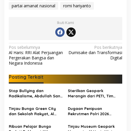
partai amanat nasional
romi hariyanto
Ikuti Kami
N
Pos sebelumnya
Pos berikutnya
Al Haris: RRI Alat Perjuangan
Dumisake dan Transformasi
a
Pergerakan Bangsa dan
Digital
v
Negara Indonesia
i
Posting Terkait
g
a
Stop Bullying dan
Sterilkan Geopark
s
Radikalisme, Abdullah Sani
Merangin dari PETI, Tim
Dorong Siswa Jadi Garda
Gabungan Temukan Empat
i
Terdepan Bangsa
Rakit Tambang Ilegal
Tinjau Bungo Green City
Dugaan Penipuan
p
dan Sekolah Rakyat, Al
Rekrutmen Polri 2026
Haris Tekankan Sinergi
Terbongkar, Dua Oknum
o
Pendidikan dan
Anggota Diamankan
Ribuan Pelajar Bungo
Tinjau Museum Geopark
s
Infrastruktur
Propam Polda Jambi