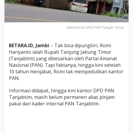
i
T
a
k
P
Sekretariat DPD PAN Tanjab Timur
e
d
u
BETARA.ID, Jambi
– Tak bisa dipungkiri, Romi
l
i
Hariyanto ialah Bupati Tanjung Jabung Timur
K
(Tanjabtim) yang dibesarkan oleh Partai Amanat
a
Nasional (PAN). Tapi faktanya, hingga kini setelah
n
10 tahun menjabat, Romi tak mempedulikan kantor
t
o
PAN.
r
P
Informasi didapat, hingga kini kantor DPD PAN
A
Tanjabtim, masih belum permanen alias pinjam
N
pakai dari kader internal PAN Tanjabtim.
T
a
n
j
a
b