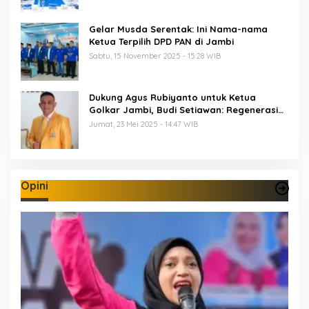
Gelar Musda Serentak: Ini Nama-nama
Ketua Terpilih DPD PAN di Jambi
Sabtu, 15 November 2025 - 15:28 WIB
Dukung Agus Rubiyanto untuk Ketua
Golkar Jambi, Budi Setiawan: Regenerasi
Kepemimpinan Wajib Berjalan
Jumat, 23 Mei 2025 - 14:47 WIB
Opini