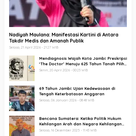
Nadiyah Maulana: Manifestasi Kartini di Antara
Takdir Medis dan Amanah Publik
Selasa, 21 April 2026 - 21:27 WIB
Mendiagnosis Wajah Kota Jambi: Preskripsi
‘The Doctor’ Menuju 625 Tahun Tanah Pilih
Pusako Batuah
Senin, 20 April 2026 - 00:23 WIB
69 Tahun Jambi: Ujian Kedewasaan di
Tengah Keterbatasan Anggaran
Selasa, 06 Januari 2026 - 08:48 WIB
Bencana Sumatera: Ketika Politik Hukum
Kehilangan Arah dan Negara Kehilangan
Keberanian
Selasa, 16 Desember 2025 - 11:43 WIB