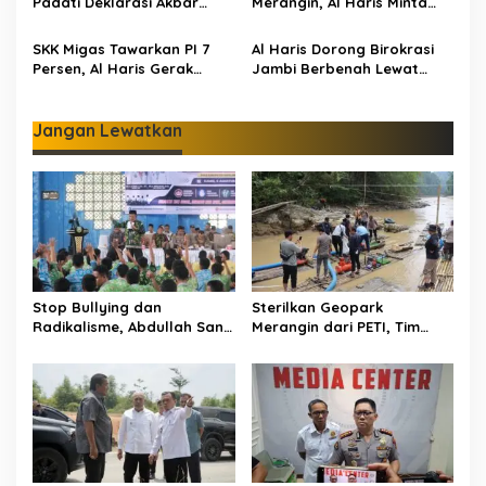
Padati Deklarasi Akbar
Merangin, Al Haris Minta
IRET, Al Haris Sentil Bahaya
Pengelola Genjot Inovasi
Judi Online dan
dan Tambah Koleksi
SKK Migas Tawarkan PI 7
Al Haris Dorong Birokrasi
Radikalisme
Persen, Al Haris Gerak
Jambi Berbenah Lewat
Cepat Bahas Bersama
Evaluasi SAKIP 2025
BUMD dan Pansus
Jangan Lewatkan
Stop Bullying dan
Sterilkan Geopark
Radikalisme, Abdullah Sani
Merangin dari PETI, Tim
Dorong Siswa Jadi Garda
Gabungan Temukan Empat
Terdepan Bangsa
Rakit Tambang Ilegal