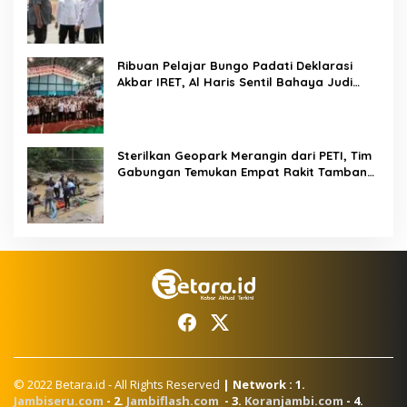
Pendidikan dan Infrastruktur
Ribuan Pelajar Bungo Padati Deklarasi
Akbar IRET, Al Haris Sentil Bahaya Judi
Online dan Radikalisme
Sterilkan Geopark Merangin dari PETI, Tim
Gabungan Temukan Empat Rakit Tambang
Ilegal
© 2022 Betara.id - All Rights Reserved
| Network : 1.
Jambiseru.com
- 2.
Jambiflash.com
- 3.
Koranjambi.com
- 4.