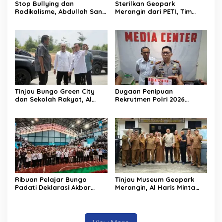
Stop Bullying dan
Sterilkan Geopark
Radikalisme, Abdullah Sani
Merangin dari PETI, Tim
Dorong Siswa Jadi Garda
Gabungan Temukan Empat
Terdepan Bangsa
Rakit Tambang Ilegal
Tinjau Bungo Green City
Dugaan Penipuan
dan Sekolah Rakyat, Al
Rekrutmen Polri 2026
Haris Tekankan Sinergi
Terbongkar, Dua Oknum
Pendidikan dan
Anggota Diamankan
Infrastruktur
Propam Polda Jambi
Ribuan Pelajar Bungo
Tinjau Museum Geopark
Padati Deklarasi Akbar
Merangin, Al Haris Minta
IRET, Al Haris Sentil Bahaya
Pengelola Genjot Inovasi
Judi Online dan
dan Tambah Koleksi
Radikalisme