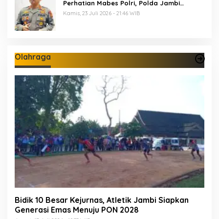
Perhatian Mabes Polri, Polda Jambi
Periksa 18 Saksi
Kamis, 23 Juli 2026 - 21:46 WIB
Olahraga
Bidik 10 Besar Kejurnas, Atletik Jambi Siapkan
Generasi Emas Menuju PON 2028