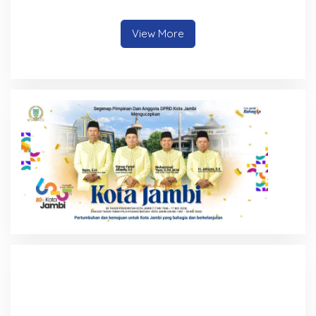
Anggota Diamankan
Judi Online dan
Propam Polda Jambi
Radikalisme
View More