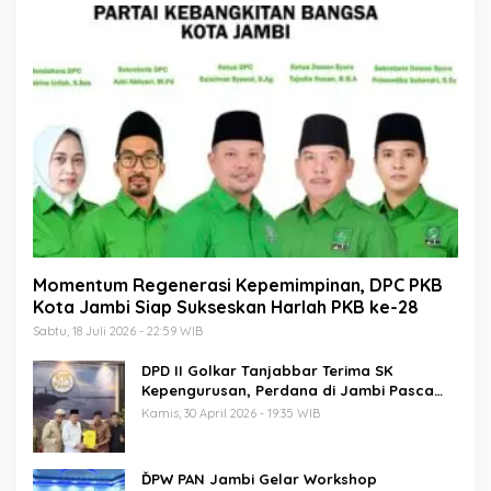
Momentum Regenerasi Kepemimpinan, DPC PKB
Kota Jambi Siap Sukseskan Harlah PKB ke-28
Sabtu, 18 Juli 2026 - 22:59 WIB
DPD II Golkar Tanjabbar Terima SK
Kepengurusan, Perdana di Jambi Pasca
Musda
Kamis, 30 April 2026 - 19:35 WIB
ĎPW PAN Jambi Gelar Workshop