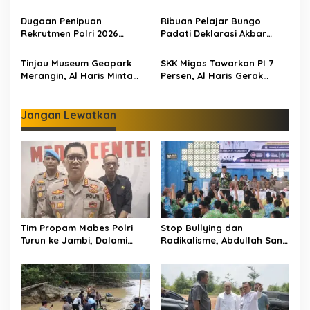
Gabungan Temukan Empat
Haris Tekankan Sinergi
o
Rakit Tambang Ilegal
Pendidikan dan
Dugaan Penipuan
Ribuan Pelajar Bungo
s
Infrastruktur
Rekrutmen Polri 2026
Padati Deklarasi Akbar
Terbongkar, Dua Oknum
IRET, Al Haris Sentil Bahaya
Anggota Diamankan
Judi Online dan
Tinjau Museum Geopark
SKK Migas Tawarkan PI 7
Propam Polda Jambi
Radikalisme
Merangin, Al Haris Minta
Persen, Al Haris Gerak
Pengelola Genjot Inovasi
Cepat Bahas Bersama
dan Tambah Koleksi
BUMD dan Pansus
Jangan Lewatkan
Tim Propam Mabes Polri
Stop Bullying dan
Turun ke Jambi, Dalami
Radikalisme, Abdullah Sani
Dugaan Penipuan
Dorong Siswa Jadi Garda
Rekrutmen Polri
Terdepan Bangsa