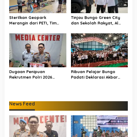
Sterilkan Geopark
Tinjau Bungo Green City
Merangin dari PETI, Tim
dan Sekolah Rakyat, Al
Gabungan Temukan Empat
Haris Tekankan Sinergi
Rakit Tambang Ilegal
Pendidikan dan
Infrastruktur
Dugaan Penipuan
Ribuan Pelajar Bungo
Rekrutmen Polri 2026
Padati Deklarasi Akbar
Terbongkar, Dua Oknum
IRET, Al Haris Sentil Bahaya
Anggota Diamankan
Judi Online dan
Propam Polda Jambi
Radikalisme
News Feed