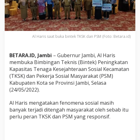
P
S
M
,
A
l
Al Haris saat buka bintek TKSK dan PSM (Foto: Betara.id)
H
a
r
i
BETARA.ID, Jambi
– Gubernur Jambi, Al Haris
s
membuka Bimbingan Teknis (Bintek) Peningkatan
:
Kapasitas Tenaga Kesejahteraan Sosial Kecamatan
I
(TKSK) dan Pekerja Sosial Masyarakat (PSM)
n
i
Kabupaten Kota se Provinsi Jambi, Selasa
T
(24/05/2022).
a
n
Al Haris mengatakan fenomena sosial masih
g
banyak terjadi ditengah masyarakat oleh sebab itu
a
n
perlu peran TKSK dan PSM yang responsif.
d
a
n
T