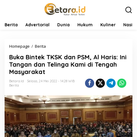
L
e
w
a
t
Berita
Advertorial
Dunia
Hukum
Kuliner
Nasio
i
k
e
Homepage
/
Berita
B
k
u
o
Buka Bintek TKSK dan PSM, Al Haris: Ini
k
n
a
t
Tangan dan Telinga Kami di Tengah
B
e
Masyarakat
i
n
n
Betara.id
Selasa, 24 Mei 2022 - 14:28 WIB
t
Berita
e
k
T
K
S
K
d
a
n