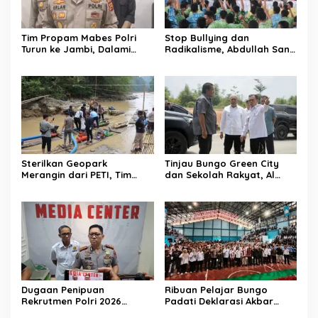
Tim Propam Mabes Polri
Stop Bullying dan
Turun ke Jambi, Dalami
Radikalisme, Abdullah Sani
Dugaan Penipuan
Dorong Siswa Jadi Garda
Rekrutmen Polri
Terdepan Bangsa
Sterilkan Geopark
Tinjau Bungo Green City
Merangin dari PETI, Tim
dan Sekolah Rakyat, Al
Gabungan Temukan Empat
Haris Tekankan Sinergi
Rakit Tambang Ilegal
Pendidikan dan
Infrastruktur
Dugaan Penipuan
Ribuan Pelajar Bungo
Rekrutmen Polri 2026
Padati Deklarasi Akbar
Terbongkar, Dua Oknum
IRET, Al Haris Sentil Bahaya