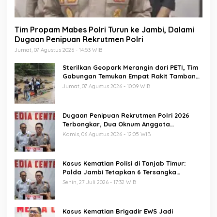
Tim Propam Mabes Polri Turun ke Jambi, Dalami
Dugaan Penipuan Rekrutmen Polri
Jumat, 07 Agustus 2026 - 14:53 WIB
Sterilkan Geopark Merangin dari PETI, Tim
Gabungan Temukan Empat Rakit Tambang
Ilegal
Jumat, 07 Agustus 2026 - 10:09 WIB
Dugaan Penipuan Rekrutmen Polri 2026
Terbongkar, Dua Oknum Anggota
Diamankan Propam Polda Jambi
Kamis, 06 Agustus 2026 - 12:05 WIB
Kasus Kematian Polisi di Tanjab Timur:
Polda Jambi Tetapkan 6 Tersangka
Termasuk 5 Anggota Polri
Senin, 27 Juli 2026 - 17:32 WIB
Kasus Kematian Brigadir EWS Jadi