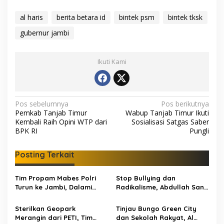
al haris
berita betara id
bintek psm
bintek tksk
gubernur jambi
Ikuti Kami
N
Pos sebelumnya
Pos berikutnya
Pemkab Tanjab Timur
Wabup Tanjab Timur Ikuti
a
Kembali Raih Opini WTP dari
Sosialisasi Satgas Saber
v
BPK RI
Pungli
i
Posting Terkait
g
a
Tim Propam Mabes Polri
Stop Bullying dan
s
Turun ke Jambi, Dalami
Radikalisme, Abdullah Sani
Dugaan Penipuan
Dorong Siswa Jadi Garda
i
Rekrutmen Polri
Terdepan Bangsa
Sterilkan Geopark
Tinjau Bungo Green City
p
Merangin dari PETI, Tim
dan Sekolah Rakyat, Al