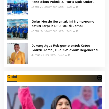
Pendidikan Politik, Al Haris Ajak Kader
Perkuat Soliditas Jelang Pemilu 2029
Sabtu, 20 Desember 2025 - 16:02 WIB
Gelar Musda Serentak: Ini Nama-nama
Ketua Terpilih DPD PAN di Jambi
Sabtu, 15 November 2025 - 15:28 WIB
Dukung Agus Rubiyanto untuk Ketua
Golkar Jambi, Budi Setiawan: Regenerasi
Kepemimpinan Wajib Berjalan
Jumat, 23 Mei 2025 - 14:47 WIB
Opini