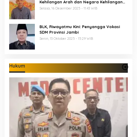
Kehilangan Arah dan Negara Kehilangan
Keberanian
Selasa, 16 Desember 2025 - 11:43 WIB
BLK, Riwayatmu Kini: Penyangga Vokasi
SDM Provinsi Jambi
Senin, 13 Oktober 2025 - 15:29 WIB
Hukum