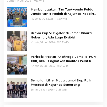
Jumat, 17 Juli 2026 - 19:33 WIB
Membanggakan, Tim Taekwondo Polda
Jambi Raih 5 Medali di Kejurnas Kapolri
Cup 7
Rabu, 15 Juli 2026 - 19:50 WIB
Urawa Cup VI Digelar di Jambi: Dibuka
Gubernur, Ada Laga Eksibisi
Kamis, 09 Juli 2026 - 19:53 WIB
Perbaiki Prestasi Olahraga Jambi di PON
XXII, KONI Tingkatkan Kualitas Pelatih
Kamis, 09 Juli 2026 - 11:37 WIB
Sembilan Lifter Muda Jambi Siap Raih
Prestasi di Kejurnas Semarang
Senin, 06 Juli 2026 - 21:31 WIB