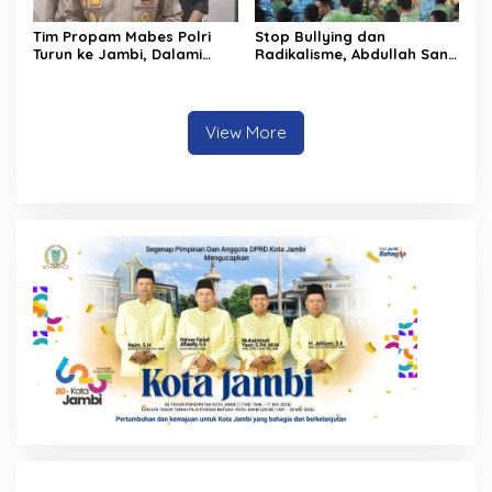
Tim Propam Mabes Polri
Stop Bullying dan
Turun ke Jambi, Dalami
Radikalisme, Abdullah Sani
Dugaan Penipuan
Dorong Siswa Jadi Garda
Rekrutmen Polri
Terdepan Bangsa
View More