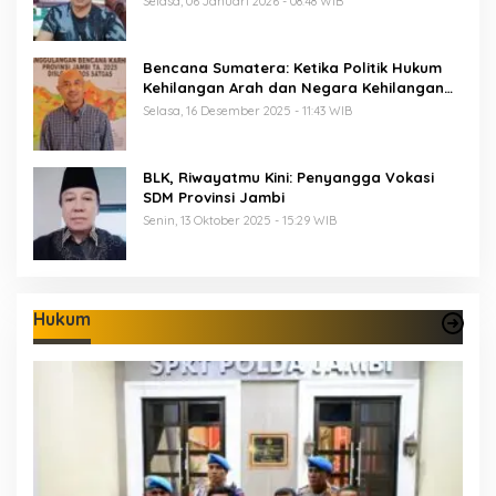
Selasa, 06 Januari 2026 - 08:48 WIB
Bencana Sumatera: Ketika Politik Hukum
Kehilangan Arah dan Negara Kehilangan
Keberanian
Selasa, 16 Desember 2025 - 11:43 WIB
BLK, Riwayatmu Kini: Penyangga Vokasi
SDM Provinsi Jambi
Senin, 13 Oktober 2025 - 15:29 WIB
Hukum