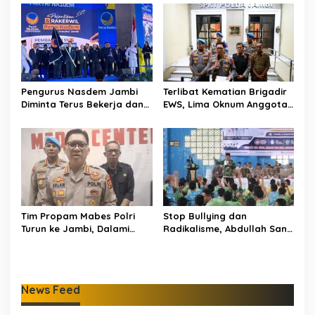
Digitalisasi Pendidikan
Water Bombing Dikerahkan
Jambi
Lakukan Pemadaman
Pengurus Nasdem Jambi
Terlibat Kematian Brigadir
Diminta Terus Bekerja dan
EWS, Lima Oknum Anggota
Tingkatkan Perolehan
Polri Dipecat
Suara di Pemilu 2029
Tim Propam Mabes Polri
Stop Bullying dan
Turun ke Jambi, Dalami
Radikalisme, Abdullah Sani
Dugaan Penipuan
Dorong Siswa Jadi Garda
Rekrutmen Polri
Terdepan Bangsa
News Feed