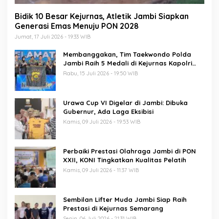
Bidik 10 Besar Kejurnas, Atletik Jambi Siapkan
Generasi Emas Menuju PON 2028
Jumat, 17 Juli 2026 - 19:33 WIB
Membanggakan, Tim Taekwondo Polda
Jambi Raih 5 Medali di Kejurnas Kapolri
Cup 7
Rabu, 15 Juli 2026 - 19:50 WIB
Urawa Cup VI Digelar di Jambi: Dibuka
Gubernur, Ada Laga Eksibisi
Kamis, 09 Juli 2026 - 19:53 WIB
Perbaiki Prestasi Olahraga Jambi di PON
XXII, KONI Tingkatkan Kualitas Pelatih
Kamis, 09 Juli 2026 - 11:37 WIB
Sembilan Lifter Muda Jambi Siap Raih
Prestasi di Kejurnas Semarang
Senin, 06 Juli 2026 - 21:31 WIB