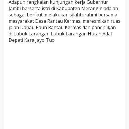
Adapun rangkaian kunjungan kerja Gubernur
o
Jambi berserta istri di Kabupaten Merangin adalah
m
i
sebagai berikut: melakukan silahturahmi bersama
M
masyarakat Desa Rantau Kermas, meresmikan ruas
a
jalan Danau Pauh Rantau Kermas dan panen ikan
s
di Lubuk Larangan Lubuk Larangan Hutan Adat
y
Depati Kara Jayo Tuo.
a
r
a
k
a
t