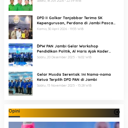
Sabtu, 18 Juli 2026 - 22:59 WIB
DPD II Golkar Tanjabbar Terima SK
Kepengurusan, Perdana di Jambi Pasca
Musda
Kamis, 30 April 2026 - 19:35 WIB
ĎPW PAN Jambi Gelar Workshop
Pendidikan Politik, Al Haris Ajak Kader
Perkuat Soliditas Jelang Pemilu 2029
Sabtu, 20 Desember 2025 - 16:02 WIB
Gelar Musda Serentak: Ini Nama-nama
Ketua Terpilih DPD PAN di Jambi
Sabtu, 15 November 2025 - 15:28 WIB
Opini