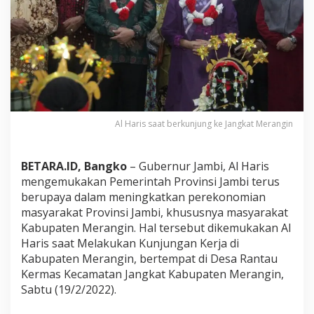
r
u
s
U
p
a
y
a
k
a
Al Haris saat berkunjung ke Jangkat Merangin
n
T
i
BETARA.ID, Bangko
– Gubernur Jambi, Al Haris
n
mengemukakan Pemerintah Provinsi Jambi terus
g
berupaya dalam meningkatkan perekonomian
k
a
masyarakat Provinsi Jambi, khususnya masyarakat
t
Kabupaten Merangin. Hal tersebut dikemukakan Al
k
Haris saat Melakukan Kunjungan Kerja di
a
Kabupaten Merangin, bertempat di Desa Rantau
n
E
Kermas Kecamatan Jangkat Kabupaten Merangin,
k
Sabtu (19/2/2022).
o
n