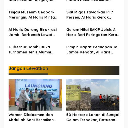
s
Haris Tekankan Sinergi
IRET, Al Haris Sentil Bahaya
i
Pendidikan dan
Judi Online dan
Tinjau Museum Geopark
SKK Migas Tawarkan PI 7
p
Infrastruktur
Radikalisme
Merangin, Al Haris Minta
Persen, Al Haris Gerak
Pengelola Genjot Inovasi
Cepat Bahas Bersama
o
dan Tambah Koleksi
BUMD dan Pansus
Al Haris Dorong Birokrasi
Geram Nilai SAKIP Jelek: Al
s
Jambi Berbenah Lewat
Haris Beri Peringatan Keras
Evaluasi SAKIP 2025
ke OPD Jambi
Gubernur Jambi Buka
Pimpin Rapat Persiapan Tol
Turnamen Tenis Alumni
Jambi-Rengat, Al Haris
Perguruan Tinggi Nasional:
Tegaskan Pengadaan
330 Peserta Adu Skill
Lahan Wajib Transparan
dan Adil
Jangan Lewatkan
Wamen Dikdasmen dan
50 Hektare Lahan di Sungai
Abdullah Sani Resmikan
Gelam Terbakar, Ratusan
Bungo Pintar: Dorong
Personel dan Tiga Heli