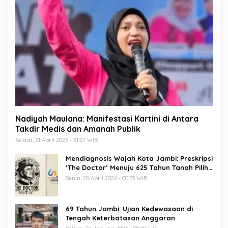
Nadiyah Maulana: Manifestasi Kartini di Antara
Takdir Medis dan Amanah Publik
Selasa, 21 April 2026 - 21:27 WIB
Mendiagnosis Wajah Kota Jambi: Preskripsi
‘The Doctor’ Menuju 625 Tahun Tanah Pilih
Pusako Batuah
Senin, 20 April 2026 - 00:23 WIB
69 Tahun Jambi: Ujian Kedewasaan di
Tengah Keterbatasan Anggaran