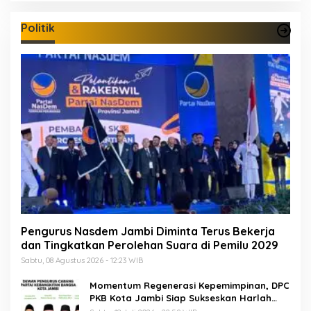
Politik
Pengurus Nasdem Jambi Diminta Terus Bekerja
dan Tingkatkan Perolehan Suara di Pemilu 2029
Sabtu, 08 Agustus 2026 - 12:23 WIB
Momentum Regenerasi Kepemimpinan, DPC
PKB Kota Jambi Siap Sukseskan Harlah
PKB ke-28