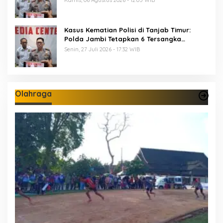
Kamis, 06 Agustus 2026 - 12:05 WIB
Kasus Kematian Polisi di Tanjab Timur:
Polda Jambi Tetapkan 6 Tersangka
Termasuk 5 Anggota Polri
Senin, 27 Juli 2026 - 17:32 WIB
Olahraga