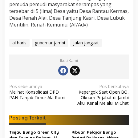
pemuda pemudi masyarakat serampas yang
tersebar di 5 (lima) Desa yaitu Desa Rantau Kermas,
Desa Renah Alai, Desa Tanjung Kasri, Desa Lubuk
Mentilin, Renah Kemumu. (Af/Adv)
al haris
gubernur jambi
jalan jangkat
Ikuti Kami
N
Pos sebelumnya
Pos berikutnya
Melihat Konsolidasi DPD
Kepergok Saat Open BO,
a
PAN Tanjab Timur Ala Romi
Oknum Pejabat di Jambi
v
Akui Kenal Melalui MiChat
i
Posting Terkait
g
a
Tinjau Bungo Green City
Ribuan Pelajar Bungo
dan Sekolah Rakyat, Al
Padati Deklarasi Akbar