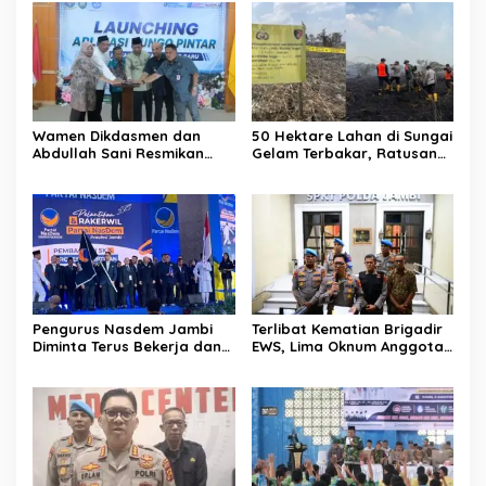
Wamen Dikdasmen dan
50 Hektare Lahan di Sungai
Abdullah Sani Resmikan
Gelam Terbakar, Ratusan
Bungo Pintar: Dorong
Personel dan Tiga Heli
Digitalisasi Pendidikan
Water Bombing Dikerahkan
Jambi
Lakukan Pemadaman
Pengurus Nasdem Jambi
Terlibat Kematian Brigadir
Diminta Terus Bekerja dan
EWS, Lima Oknum Anggota
Tingkatkan Perolehan
Polri Dipecat
Suara di Pemilu 2029