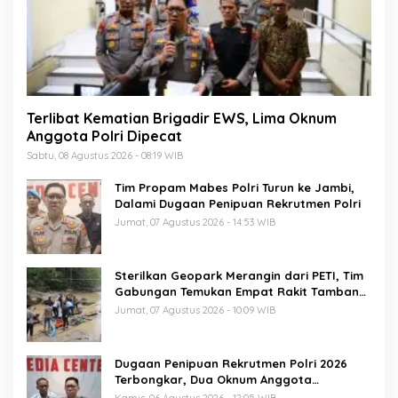
Terlibat Kematian Brigadir EWS, Lima Oknum
Anggota Polri Dipecat
Sabtu, 08 Agustus 2026 - 08:19 WIB
Tim Propam Mabes Polri Turun ke Jambi,
Dalami Dugaan Penipuan Rekrutmen Polri
Jumat, 07 Agustus 2026 - 14:53 WIB
Sterilkan Geopark Merangin dari PETI, Tim
Gabungan Temukan Empat Rakit Tambang
Ilegal
Jumat, 07 Agustus 2026 - 10:09 WIB
Dugaan Penipuan Rekrutmen Polri 2026
Terbongkar, Dua Oknum Anggota
Diamankan Propam Polda Jambi