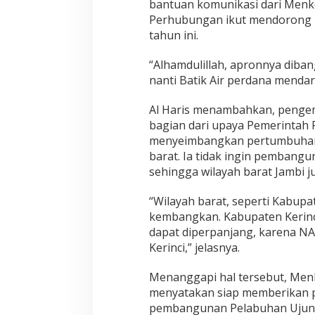
bantuan komunikasi dari Menk
Perhubungan ikut mendorong 
tahun ini.
“Alhamdulillah, apronnya dibang
nanti Batik Air perdana mendara
Al Haris menambahkan, penge
bagian dari upaya Pemerintah 
menyeimbangkan pertumbuhan 
barat. Ia tidak ingin pembangu
sehingga wilayah barat Jambi j
“Wilayah barat, seperti Kabupa
kembangkan. Kabupaten Kerinc
dapat diperpanjang, karena NA
Kerinci,” jelasnya.
Menanggapi hal tersebut, Menk
menyatakan siap memberikan p
pembangunan Pelabuhan Ujung