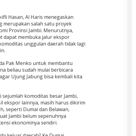
fli Hasan, Al Haris menegaskan
 merupakan salah satu proyek
mi Provinsi Jambi. Menurutnya,
t dapat membuka jalur ekspor
komoditas unggulan daerah tidak lagi
in.
ada Pak Menko untuk membantu
na beliau sudah mulai berbicara
gar Ujung Jabung bisa kembali kita
ni sejumlah komoditas besar Jambi,
il ekspor lainnya, masih harus dikirim
ah, seperti Dumai dan Belawan,
mbuat Jambi belum sepenuhnya
tensi ekonominya sendiri.
bi keluar daerah? Ke Dumai,