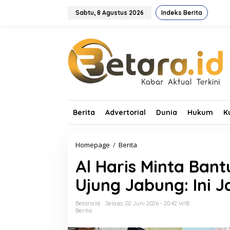
L
e
Sabtu, 8 Agustus 2026
Indeks Berita
w
a
t
i
k
e
k
o
n
t
Berita
Advertorial
Dunia
Hukum
K
e
n
Homepage
/
Berita
A
l
Al Haris Minta Ban
H
a
Ujung Jabung: Ini 
r
i
s
Betara.id
Selasa, 02 Juni 2026 - 20:42 WIB
M
Berita
i
n