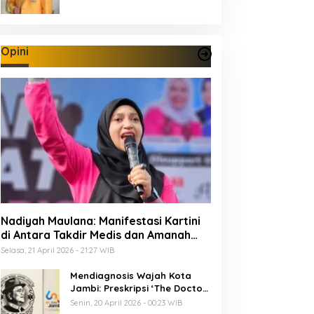
Opini
Nadiyah Maulana: Manifestasi Kartini
di Antara Takdir Medis dan Amanah
Publik
Selasa, 21 April 2026 - 21:27 WIB
Mendiagnosis Wajah Kota
Jambi: Preskripsi ‘The Doctor’
Menuju 625 Tahun Tanah Pilih
Senin, 20 April 2026 - 00:23 WIB
Pusako Batuah