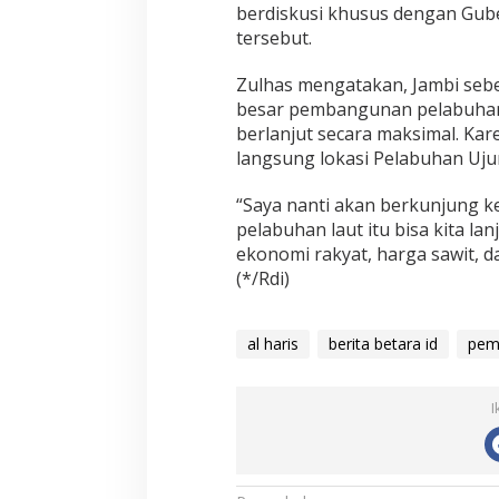
berdiskusi khusus dengan Gube
tersebut.
Zulhas mengatakan, Jambi seb
besar pembangunan pelabuhan 
berlanjut secara maksimal. Kar
langsung lokasi Pelabuhan Uju
“Saya nanti akan berkunjung k
pelabuhan laut itu bisa kita la
ekonomi rakyat, harga sawit, d
(*/Rdi)
al haris
berita betara id
pem
I