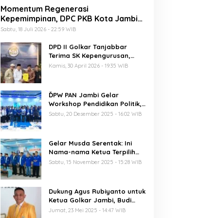
Momentum Regenerasi
Kepemimpinan, DPC PKB Kota Jambi
Siap Sukseskan Harlah PKB ke-28
Sabtu, 18 Juli 2026 - 22:59 WIB
DPD II Golkar Tanjabbar
Terima SK Kepengurusan,
Perdana di Jambi Pasca
Kamis, 30 April 2026 - 19:35 WIB
Musda
ĎPW PAN Jambi Gelar
Workshop Pendidikan Politik,
Al Haris Ajak Kader Perkuat
Sabtu, 20 Desember 2025 - 16:02 WIB
Soliditas Jelang Pemilu 2029
Gelar Musda Serentak: Ini
Nama-nama Ketua Terpilih
DPD PAN di Jambi
Sabtu, 15 November 2025 - 15:28 WIB
Dukung Agus Rubiyanto untuk
Ketua Golkar Jambi, Budi
Setiawan: Regenerasi
Jumat, 23 Mei 2025 - 14:47 WIB
Kepemimpinan Wajib Berjalan