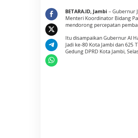
j
u
BETARA.ID, Jambi
– Gubernur J
n
Menteri Koordinator Bidang Pan
g
mendorong percepatan pemban
J
a
Itu disampaikan Gubernur Al Ha
b
u
Jadi ke-80 Kota Jambi dan 625 
n
Gedung DPRD Kota Jambi, Selas
g
:
I
n
i
J
a
w
a
b
a
n
M
e
n