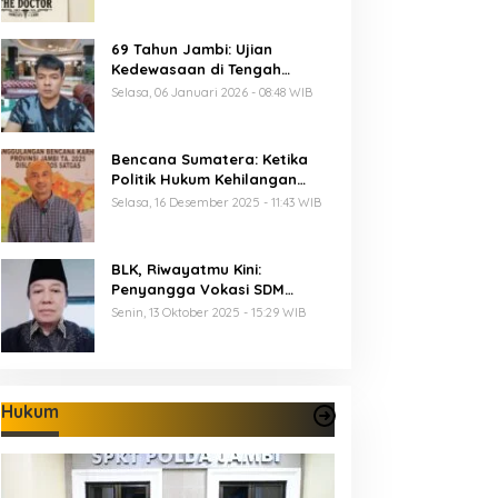
69 Tahun Jambi: Ujian
Kedewasaan di Tengah
Keterbatasan Anggaran
Selasa, 06 Januari 2026 - 08:48 WIB
Bencana Sumatera: Ketika
Politik Hukum Kehilangan
Arah dan Negara Kehilangan
Selasa, 16 Desember 2025 - 11:43 WIB
Keberanian
BLK, Riwayatmu Kini:
Penyangga Vokasi SDM
Provinsi Jambi
Senin, 13 Oktober 2025 - 15:29 WIB
Hukum