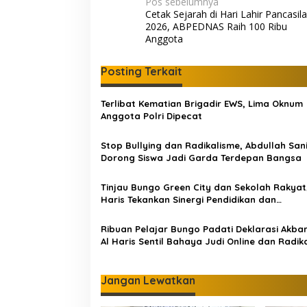
N
Pos sebelumnya
Cetak Sejarah di Hari Lahir Pancasila
a
2026, ABPEDNAS Raih 100 Ribu
v
Anggota
i
Posting Terkait
g
a
Terlibat Kematian Brigadir EWS, Lima Oknum
s
Anggota Polri Dipecat
i
Stop Bullying dan Radikalisme, Abdullah San
p
Dorong Siswa Jadi Garda Terdepan Bangsa
o
Tinjau Bungo Green City dan Sekolah Rakyat,
s
Haris Tekankan Sinergi Pendidikan dan
Infrastruktur
Ribuan Pelajar Bungo Padati Deklarasi Akbar
Al Haris Sentil Bahaya Judi Online dan Radik
Jangan Lewatkan