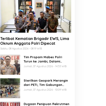
Terlibat Kematian Brigadir EWS, Lima
Oknum Anggota Polri Dipecat
Sabtu, 08 Agustus 2026 - 08:19 WIB
Tim Propam Mabes Polri
Turun ke Jambi, Dalami
Dugaan Penipuan Rekrutmen
Jumat, 07 Agustus 2026 - 14:53 WIB
Polri
Sterilkan Geopark Merangin
dari PETI, Tim Gabungan
Temukan Empat Rakit
Jumat, 07 Agustus 2026 - 10:09 WIB
Tambang Ilegal
Dugaan Penipuan Rekrutmen