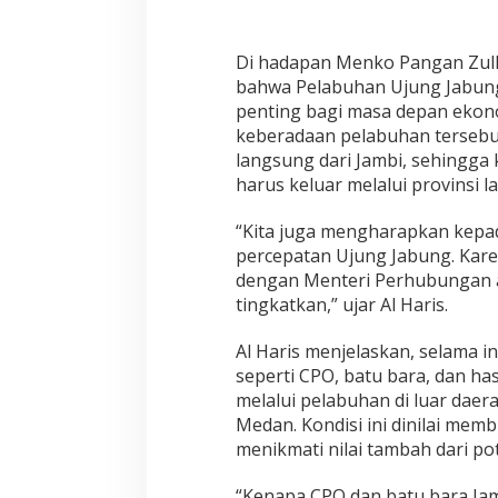
k
o
Z
u
Di hadapan Menko Pangan Zulki
l
bahwa Pelabuhan Ujung Jabung
h
penting bagi masa depan ekono
a
keberadaan pelabuhan tersebu
s
langsung dari Jambi, sehingga 
harus keluar melalui provinsi la
“Kita juga mengharapkan kep
percepatan Ujung Jabung. Kare
dengan Menteri Perhubungan a
tingkatkan,” ujar Al Haris.
Al Haris menjelaskan, selama i
seperti CPO, batu bara, dan has
melalui pelabuhan di luar daer
Medan. Kondisi ini dinilai me
menikmati nilai tambah dari po
“Kenapa CPO dan batu bara Jam