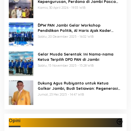
Kepengurusan, Perdana di Jambi Pasca
Musda
Kamis, 30 April 2026 - 19:35 WIB
ĎPW PAN Jambi Gelar Workshop
Pendidikan Politik, Al Haris Ajak Kader
Perkuat Soliditas Jelang Pemilu 2029
Sabtu, 20 Desember 2025 - 16:02 WIB
Gelar Musda Serentak: Ini Nama-nama
Ketua Terpilih DPD PAN di Jambi
Sabtu, 15 November 2025 - 15:28 WIB
Dukung Agus Rubiyanto untuk Ketua
Golkar Jambi, Budi Setiawan: Regenerasi
Kepemimpinan Wajib Berjalan
Jumat, 23 Mei 2025 - 14:47 WIB
Opini