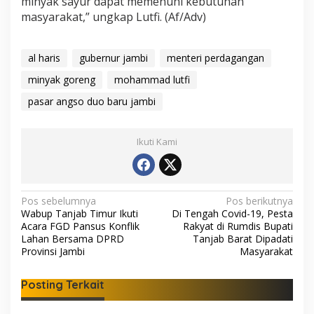
minyak sayur dapat memenuhi kebutuhan
masyarakat,” ungkap Lutfi. (Af/Adv)
al haris
gubernur jambi
menteri perdagangan
minyak goreng
mohammad lutfi
pasar angso duo baru jambi
Ikuti Kami
N
Pos sebelumnya
Pos berikutnya
Wabup Tanjab Timur Ikuti
Di Tengah Covid-19, Pesta
a
Acara FGD Pansus Konflik
Rakyat di Rumdis Bupati
v
Lahan Bersama DPRD
Tanjab Barat Dipadati
Provinsi Jambi
Masyarakat
i
g
Posting Terkait
a