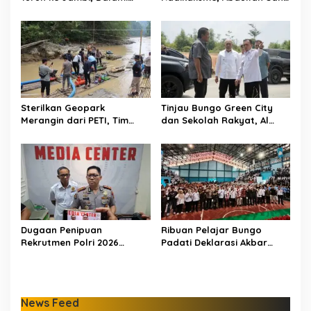
Dugaan Penipuan
Dorong Siswa Jadi Garda
Rekrutmen Polri
Terdepan Bangsa
Sterilkan Geopark
Tinjau Bungo Green City
Merangin dari PETI, Tim
dan Sekolah Rakyat, Al
Gabungan Temukan Empat
Haris Tekankan Sinergi
Rakit Tambang Ilegal
Pendidikan dan
Infrastruktur
Dugaan Penipuan
Ribuan Pelajar Bungo
Rekrutmen Polri 2026
Padati Deklarasi Akbar
Terbongkar, Dua Oknum
IRET, Al Haris Sentil Bahaya
Anggota Diamankan
Judi Online dan
Propam Polda Jambi
Radikalisme
News Feed