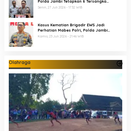
Polda Jambi Tetapkan 6 Tersangka
Termasuk 5 Anggota Polri
Senin, 27 Juli 2026 - 17:32 WIB
Kasus Kematian Brigadir EWS Jadi
Perhatian Mabes Polri, Polda Jambi
Periksa 18 Saksi
Kamis, 23 Juli 2026 - 21:46 WIB
Olahraga