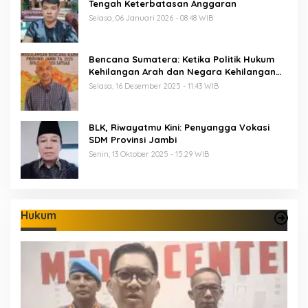
Tengah Keterbatasan Anggaran
Selasa, 06 Januari 2026 - 08:48 WIB
Bencana Sumatera: Ketika Politik Hukum
Kehilangan Arah dan Negara Kehilangan
Keberanian
Selasa, 16 Desember 2025 - 11:43 WIB
BLK, Riwayatmu Kini: Penyangga Vokasi
SDM Provinsi Jambi
Senin, 13 Oktober 2025 - 15:29 WIB
Hukum