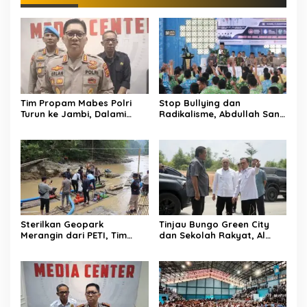
Tim Propam Mabes Polri
Stop Bullying dan
Turun ke Jambi, Dalami
Radikalisme, Abdullah Sani
Dugaan Penipuan
Dorong Siswa Jadi Garda
Rekrutmen Polri
Terdepan Bangsa
Sterilkan Geopark
Tinjau Bungo Green City
Merangin dari PETI, Tim
dan Sekolah Rakyat, Al
Gabungan Temukan Empat
Haris Tekankan Sinergi
Rakit Tambang Ilegal
Pendidikan dan
Infrastruktur