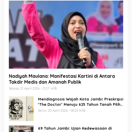
Nadiyah Maulana: Manifestasi Kartini di Antara
Takdir Medis dan Amanah Publik
Selasa, 21 April 2026 - 21:27 WIB
Mendiagnosis Wajah Kota Jambi: Preskripsi
‘The Doctor’ Menuju 625 Tahun Tanah Pilih
Pusako Batuah
Senin, 20 April 2026 - 00:23 WIB
69 Tahun Jambi: Ujian Kedewasaan di