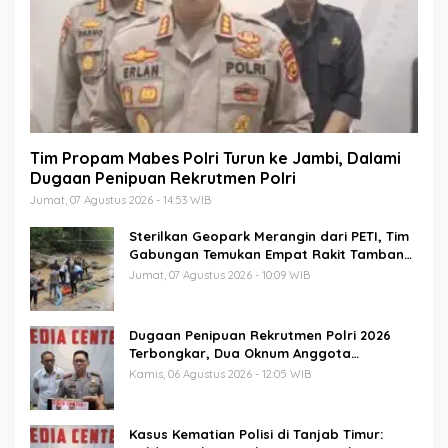
Tim Propam Mabes Polri Turun ke Jambi, Dalami
Dugaan Penipuan Rekrutmen Polri
Jumat, 07 Agustus 2026 - 14:53 WIB
Sterilkan Geopark Merangin dari PETI, Tim
Gabungan Temukan Empat Rakit Tambang
Ilegal
Jumat, 07 Agustus 2026 - 10:09 WIB
Dugaan Penipuan Rekrutmen Polri 2026
Terbongkar, Dua Oknum Anggota
Diamankan Propam Polda Jambi
Kamis, 06 Agustus 2026 - 12:05 WIB
Kasus Kematian Polisi di Tanjab Timur: