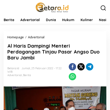
L
e
w
a
t
Berita
Advertorial
Dunia
Hukum
Kuliner
Nasio
i
k
e
Homepage
/
Advertorial
A
k
l
o
Al Haris Dampingi Menteri
H
n
a
t
Perdagangan Tinjau Pasar Angso Duo
r
e
Baru Jambi
i
n
s
D
Betara.id
Jumat, 25 Februari 2022 - 17:22
WIB
a
Advertorial
,
Berita
m
p
i
n
g
i
M
e