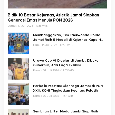
Bidik 10 Besar Kejurnas, Atletik Jambi Siapkan
Generasi Emas Menuju PON 2028
Jumat, 17 Juli 2026 - 19:33 WIB
Membanggakan, Tim Taekwondo Polda
Jambi Raih 5 Medali di Kejurnas Kapolri
Cup 7
Rabu, 15 Juli 2026 - 19:50 WIB
Urawa Cup VI Digelar di Jambi: Dibuka
Gubernur, Ada Laga Eksibisi
Kamis, 09 Juli 2026 - 19:53 WIB
Perbaiki Prestasi Olahraga Jambi di PON
XXII, KONI Tingkatkan Kualitas Pelatih
Kamis, 09 Juli 2026 - 11:37 WIB
Sembilan Lifter Muda Jambi Siap Raih