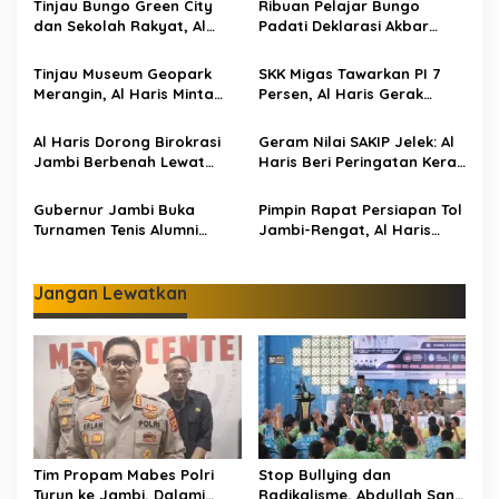
s
Tinjau Bungo Green City
Ribuan Pelajar Bungo
dan Sekolah Rakyat, Al
Padati Deklarasi Akbar
i
Haris Tekankan Sinergi
IRET, Al Haris Sentil Bahaya
p
Pendidikan dan
Judi Online dan
Tinjau Museum Geopark
SKK Migas Tawarkan PI 7
Infrastruktur
Radikalisme
Merangin, Al Haris Minta
Persen, Al Haris Gerak
o
Pengelola Genjot Inovasi
Cepat Bahas Bersama
s
dan Tambah Koleksi
BUMD dan Pansus
Al Haris Dorong Birokrasi
Geram Nilai SAKIP Jelek: Al
Jambi Berbenah Lewat
Haris Beri Peringatan Keras
Evaluasi SAKIP 2025
ke OPD Jambi
Gubernur Jambi Buka
Pimpin Rapat Persiapan Tol
Turnamen Tenis Alumni
Jambi-Rengat, Al Haris
Perguruan Tinggi Nasional:
Tegaskan Pengadaan
330 Peserta Adu Skill
Lahan Wajib Transparan
dan Adil
Jangan Lewatkan
Tim Propam Mabes Polri
Stop Bullying dan
Turun ke Jambi, Dalami
Radikalisme, Abdullah Sani