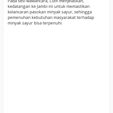
Pada sesi wawancara, Lutfi menjelaskan,
a
kedatangan ke Jambi ini untuk memastikan
r
kelancaran pasokan minyak sayur, sehingga
A
n
pemenuhan kebutuhan masyarakat terhadap
g
minyak sayur bisa terpenuhi.
s
o
D
u
o
B
a
r
u
J
a
m
b
i