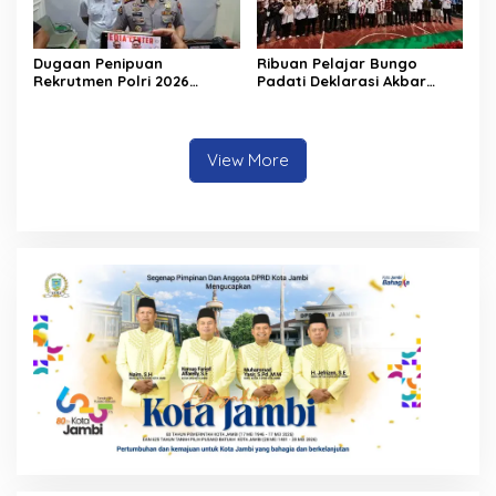
Dugaan Penipuan
Ribuan Pelajar Bungo
Rekrutmen Polri 2026
Padati Deklarasi Akbar
Terbongkar, Dua Oknum
IRET, Al Haris Sentil Bahaya
Anggota Diamankan
Judi Online dan
Propam Polda Jambi
Radikalisme
View More