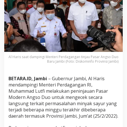
n
t
e
r
i
P
e
r
d
a
g
Al Haris saat dampingi Menteri Perdagangan tinjau Pasar Angso Duo
a
Baru Jambi (Foto: Diskominfo Provinsi Jambi)
n
g
a
BETARA.ID, Jambi
– Gubernur Jambi, Al Haris
n
T
mendampingi Menteri Perdagangan RI,
i
Muhammad Lutfi melakukan peninjauan Pasar
n
Modern Angso Duo untuk mengecek secara
j
langsung terkait permasalahan minyak sayur yang
a
terjadi beberapa minggu terakhir dibeberapa
u
P
daerah termasuk Provinsi Jambi, Jum’at (25/2/2022).
a
s